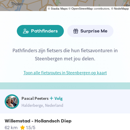
©
Stadia Maps
©
OpenStreetMap
contributors, ©
NodeMapp
Pathfinders
Surprise Me
Pathfinders zijn fietsers die hun fietsavonturen in
Steenbergen met jou delen.
Toon alle fietsroutes in Steenbergen op kaart
Pascal Peeters
Volg
Halderberge, Nederland
Willemstad - Hollandsch Diep
62 km
1.5
/5