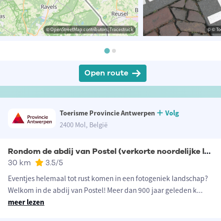
© OpenStreetMap contributors, Tracestrack
© © To
Open route
Toerisme Provincie Antwerpen
Volg
2400 Mol, België
Rondom de abdij van Postel (verkorte noordelijke lus)
30 km
3.5
/5
Eventjes helemaal tot rust komen in een fotogeniek landschap?
Welkom in de abdij van Postel! Meer dan 900 jaar geleden k
...
meer lezen