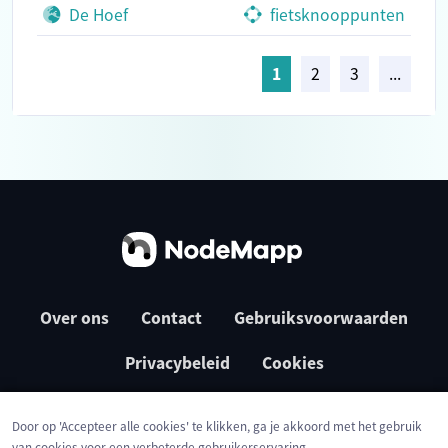
De Hoef
fietsknooppunten
1
2
3
...
Over ons
Contact
Gebruiksvoorwaarden
Privacybeleid
Cookies
Door op 'Accepteer alle cookies' te klikken, ga je akkoord met het gebruik
van cookies voor een verbeterde gebruikerservaring,