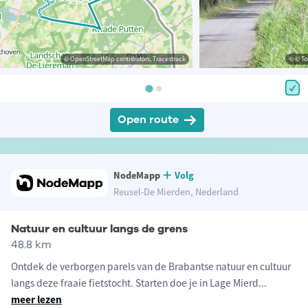
© OpenStreetMap contributors, Tracestrack
© © To
Open route
NodeMapp
Volg
Reusel-De Mierden, Nederland
Natuur en cultuur langs de grens
48.8 km
Ontdek de verborgen parels van de Brabantse natuur en cultuur
langs deze fraaie fietstocht. Starten doe je in Lage Mierd
...
meer lezen