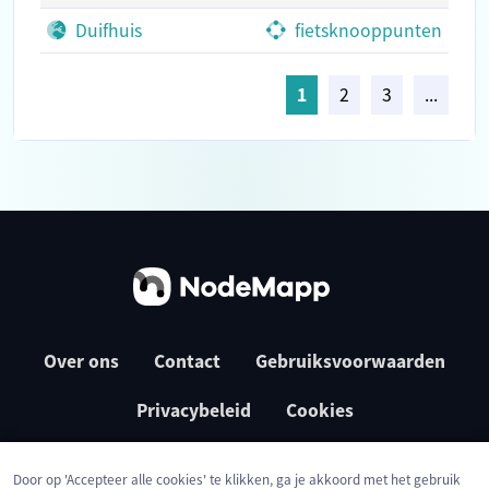
Duifhuis
fietsknooppunten
1
2
3
...
Over ons
Contact
Gebruiksvoorwaarden
Privacybeleid
Cookies
Door op 'Accepteer alle cookies' te klikken, ga je akkoord met het gebruik