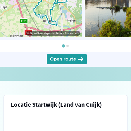
© OpenStreetMap contributors, Tracestrack
© 
Open route
Locatie Startwijk (Land van Cuijk)