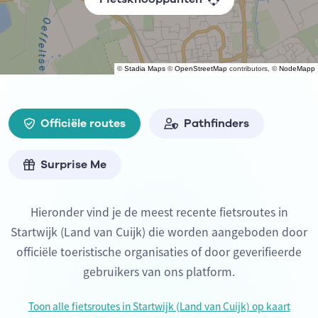
©
Stadia Maps
©
OpenStreetMap
contributors, ©
NodeMapp
Officiële routes
Pathfinders
Surprise Me
Hieronder vind je de meest recente fietsroutes in
Startwijk (Land van Cuijk) die worden aangeboden door
officiële toeristische organisaties of door geverifieerde
gebruikers van ons platform.
Toon alle fietsroutes in Startwijk (Land van Cuijk) op kaart