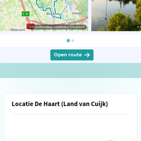
© OpenStreetMap contributors, Tracestrack
© 
Open route
Locatie De Haart (Land van Cuijk)