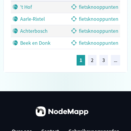
't Hof
fietsknooppunten
Aarle-Rixtel
fietsknooppunten
Achterbosch
fietsknooppunten
Beek en Donk
fietsknooppunten
1
2
3
...