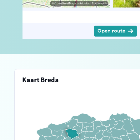
© jstuij
© OpenStreetMap contributors, Tracestrack
Open route
Kaart Breda