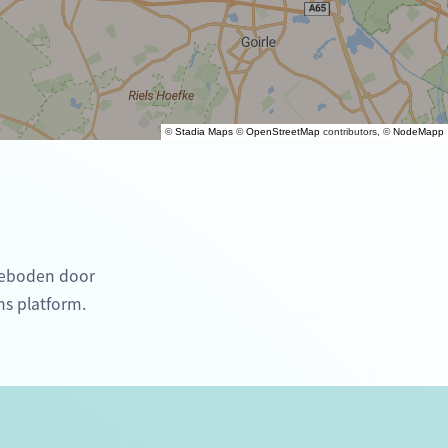
©
Stadia Maps
©
OpenStreetMap
contributors, ©
NodeMapp
ngeboden door
ns platform.