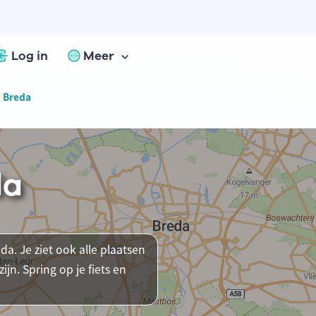
Log in
Meer
n Breda
da
da. Je ziet ook alle plaatsen
n. Spring op je fiets en