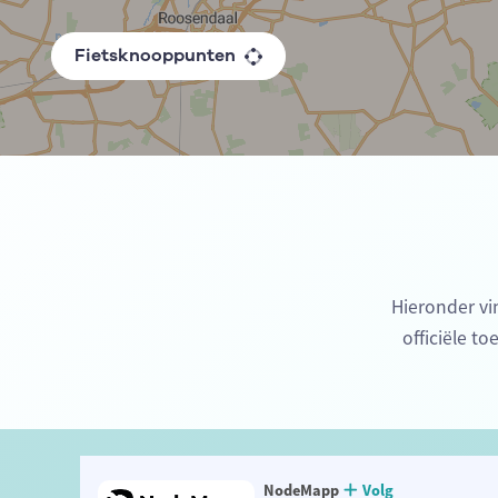
Fietsknooppunten
Hieronder vi
officiële t
NodeMapp
Volg