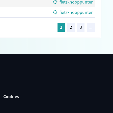
fietsknooppunten
fietsknooppunten
1
2
3
...
Cookies