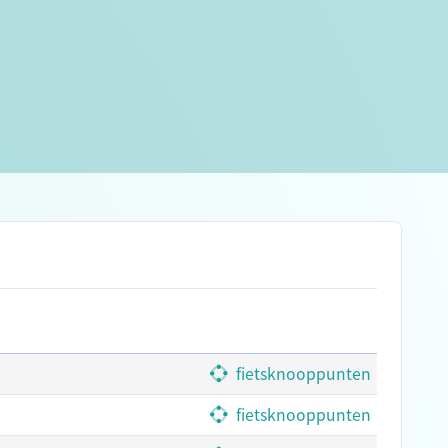
estrack
© jstuij
© Op
fietsknooppunten
fietsknooppunten