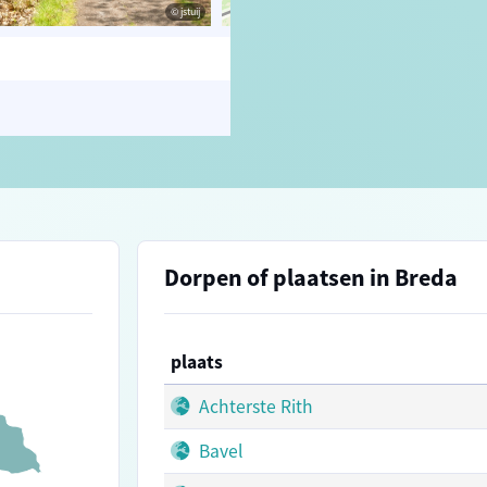
© jstuij
© OpenStreetMap contributors, Trac
Dorpen of plaatsen in Breda
plaats
Achterste Rith
Bavel