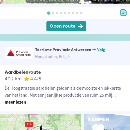
© OpenStreetMap contributors, Tracestrack
© vlaanderen-fietsland.be - An
Open route
Toerisme Provincie Antwerpen
Volg
Hoogstraten, België
Aardbeienroute
40.2 km
4.4
/5
De Hoogstraatse aardbeien gelden als de mooiste en lekkerste
van het land. Met een jaarlijkse productie van ruim 25 milj
...
meer lezen