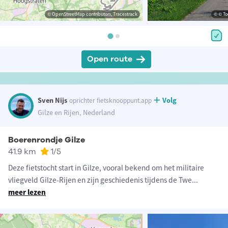
© OpenStreetMap contributors, Tracestrack
© © To
Open route
Sven Nijs
Volg
oprichter fietsknooppunt.app
Gilze en Rijen, Nederland
Boerenrondje Gilze
41.9 km
1
/5
Deze fietstocht start in Gilze, vooral bekend om het militaire
vliegveld Gilze-Rijen en zijn geschiedenis tijdens de Twe
...
meer lezen