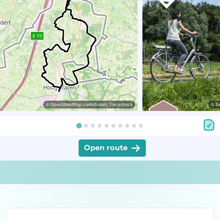
© OpenStreetMap contributors, Tracestrack
© To
Open route