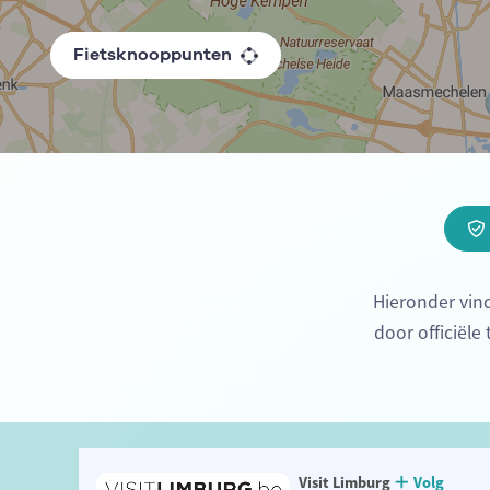
Fietsknooppunten
Hieronder vin
door officiële
Visit Limburg
Volg