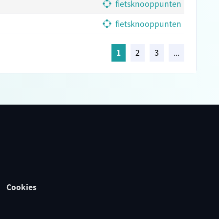
fietsknooppunten
fietsknooppunten
1
2
3
...
Cookies