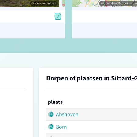
© Toerisme Limburg
© Toerisme Limburg
© OpenStreetMap contributors, Trac
© OpenStreetMap contributor
Dorpen of plaatsen in Sittard-
plaats
Abshoven
Born