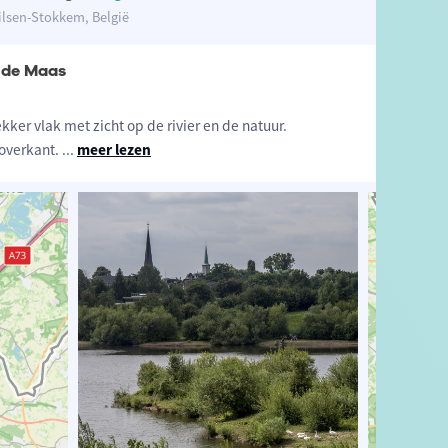
ilsen-Stokkem, België
s de Maas
ekker vlak met zicht op de rivier en de natuur.
 overkant.
...
meer lezen