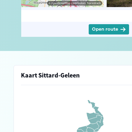
isme Limburg
© Toerisme Limburg
© OpenStreetMap contributors, Tracestrack
© OpenStreetMap contributors, Tracestrack
Open route
Kaart Sittard-Geleen