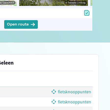
estrack
s, Tracestrack
© Toerisme Limburg
© Toerisme Limburg
© Op
Open route
Geleen
fietsknooppunten
fietsknooppunten