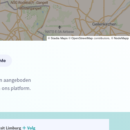
©
Stadia Maps
©
OpenStreetMap
contributors, ©
NodeMapp
 Me
den aangeboden
n ons platform.
isit Limburg
Volg