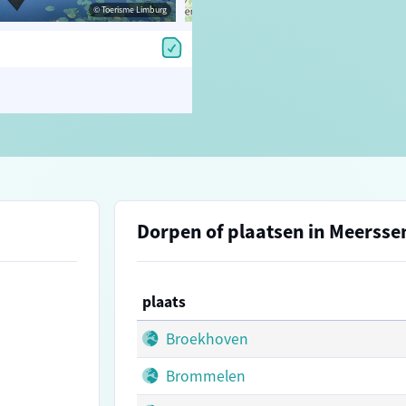
© Toerisme Limburg
© OpenStreetMap contributors, Trac
Dorpen of plaatsen in Meersse
plaats
Broekhoven
Brommelen