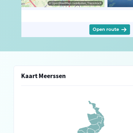
isme Limburg
© OpenStreetMap contributors, Tracestrack
Open route
Kaart Meerssen