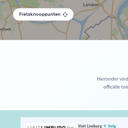
Fietsknooppunten
Hieronder vin
officiële t
Visit Limburg
Volg