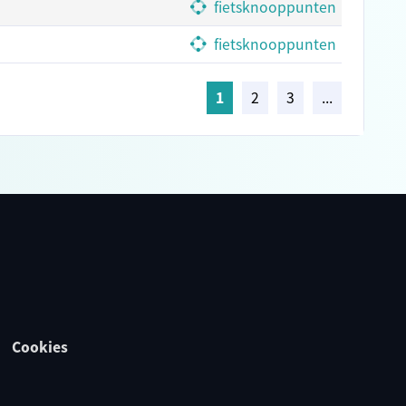
fietsknooppunten
fietsknooppunten
1
2
3
...
Cookies