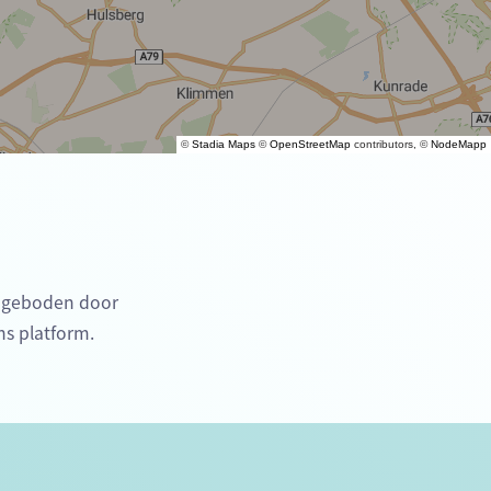
©
Stadia Maps
©
OpenStreetMap
contributors, ©
NodeMapp
angeboden door
ns platform.