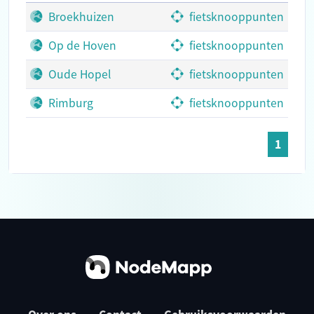
Broekhuizen
fietsknooppunten
Op de Hoven
fietsknooppunten
Oude Hopel
fietsknooppunten
Rimburg
fietsknooppunten
1