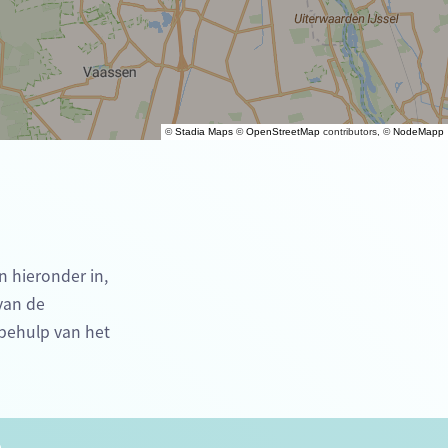
©
Stadia Maps
©
OpenStreetMap
contributors, ©
NodeMapp
n hieronder in,
 van de
behulp van het