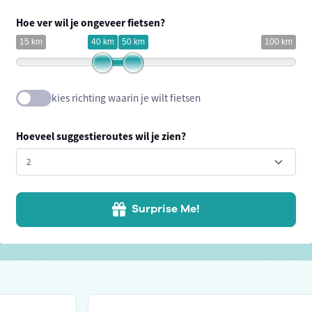
Hoe ver wil je ongeveer fietsen?
15 km
40 km
50 km
100 km
kies richting waarin je wilt fietsen
Hoeveel suggestieroutes wil je zien?
Surprise Me!