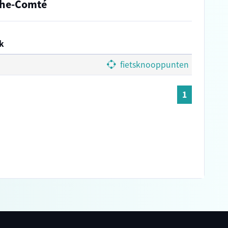
che-Comté
k
fietsknooppunten
1