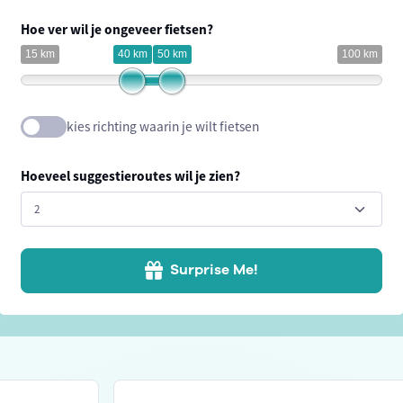
Hoe ver wil je ongeveer fietsen?
15 km
40 km
50 km
100 km
kies richting waarin je wilt fietsen
Hoeveel suggestieroutes wil je zien?
Surprise Me!