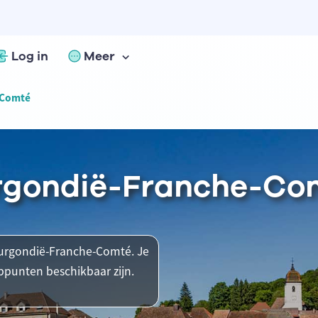
Log in
Meer
-Comté
urgondië-Franche-Co
Bourgondië-Franche-Comté. Je
ppunten beschikbaar zijn.