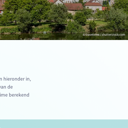
© travelview / shutterstock.com
n hieronder in,
 van de
time berekend