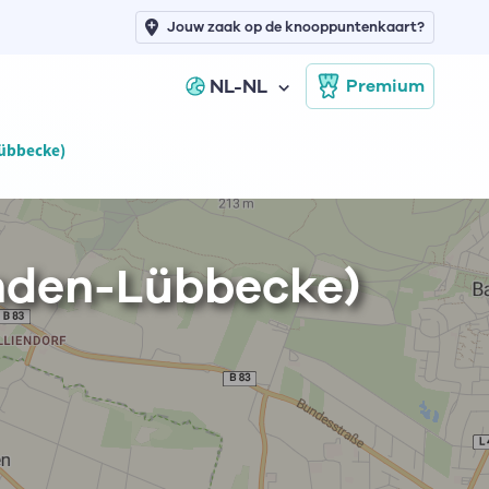
Jouw zaak op de knooppuntenkaart?
NL-NL
Premium
Lübbecke)
inden-Lübbecke)