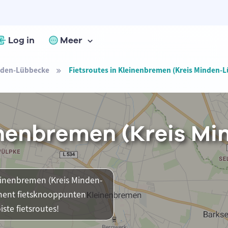
Log in
Meer
nden-Lübbecke
Fietsroutes in Kleinenbremen (Kreis Minden-
einenbremen (Kreis M
leinenbremen (Kreis Minden-
oment fietsknooppunten
ste fietsroutes!