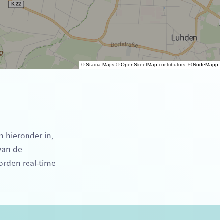
©
Stadia Maps
©
OpenStreetMap
contributors, ©
NodeMapp
n hieronder in,
 van de
orden real-time