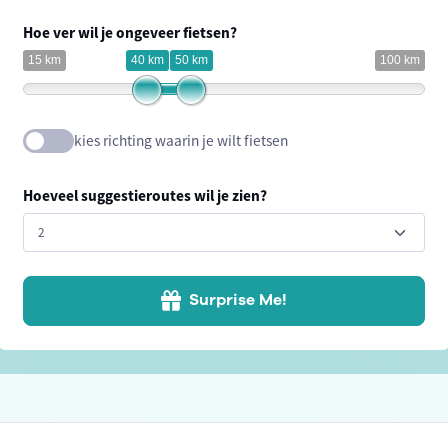
Hoe ver wil je ongeveer fietsen?
15 km
40 km
50 km
100 km
kies richting waarin je wilt fietsen
Hoeveel suggestieroutes wil je zien?
Surprise Me!