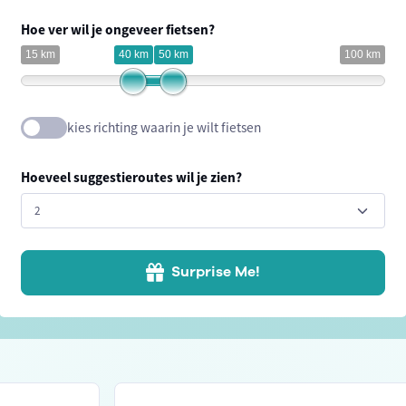
Hoe ver wil je ongeveer fietsen?
15 km
40 km
50 km
100 km
kies richting waarin je wilt fietsen
Hoeveel suggestieroutes wil je zien?
Surprise Me!