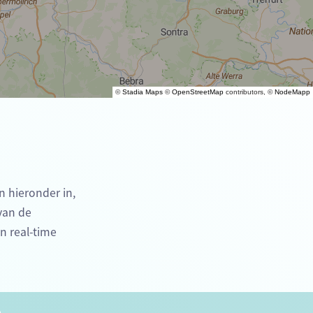
©
Stadia Maps
©
OpenStreetMap
contributors, ©
NodeMapp
n hieronder in,
 van de
n real-time