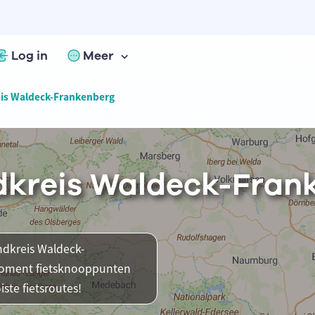
Log in
Meer
eis Waldeck-Frankenberg
ndkreis Waldeck-Fran
andkreis Waldeck-
 moment fietsknooppunten
ste fietsroutes!