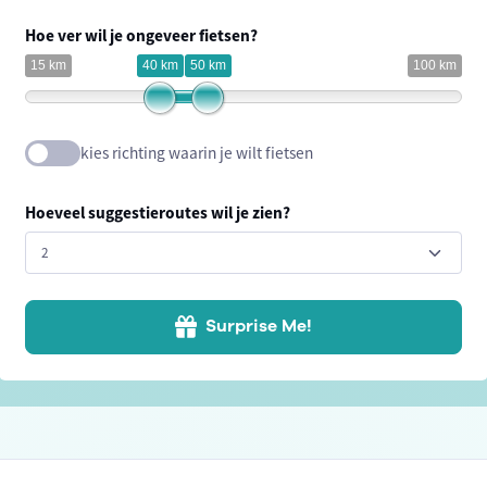
Hoe ver wil je ongeveer fietsen?
15 km
40 km
50 km
100 km
kies richting waarin je wilt fietsen
Hoeveel suggestieroutes wil je zien?
Surprise Me!