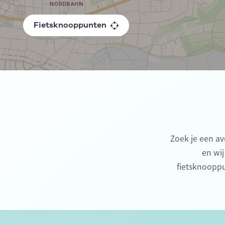
Fietsknooppunten
Zoek je een av
en wij
fietsknooppu