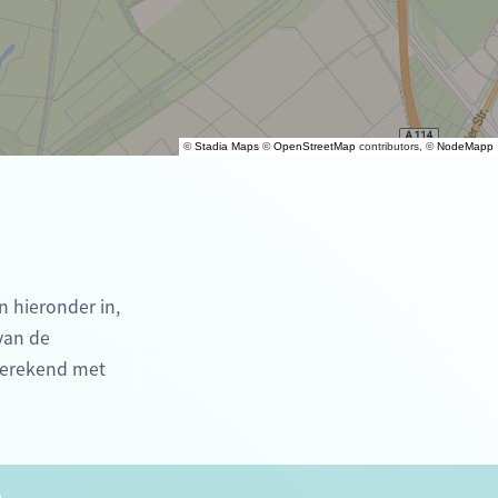
©
Stadia Maps
©
OpenStreetMap
contributors, ©
NodeMapp
n hieronder in,
 van de
 berekend met