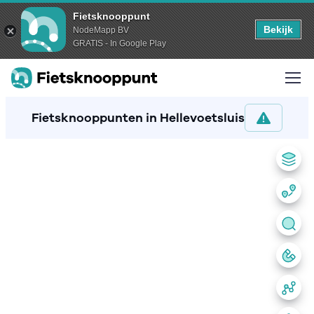
Fietsknooppunt
Bekijk
NodeMapp BV
GRATIS - In Google Play
Fietsknooppunten in Hellevoetsluis