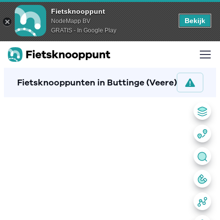
Fietsknooppunt
Bekijk
NodeMapp BV
GRATIS - In Google Play
Fietsknooppunten in Buttinge (Veere)