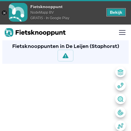
Fietsknooppunt
Bekijk
NodeMapp BV
GRATIS - In Google Play
Fietsknooppunten in De Leijen (Staphorst)