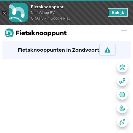
Fietsknooppunt
Bekijk
NodeMapp BV
GRATIS - In Google Play
Fietsknooppunten in Zandvoort