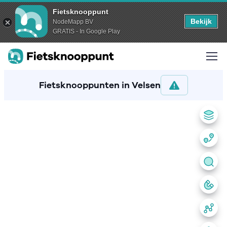
Fietsknooppunt
Bekijk
NodeMapp BV
GRATIS - In Google Play
Fietsknooppunten in Velsen