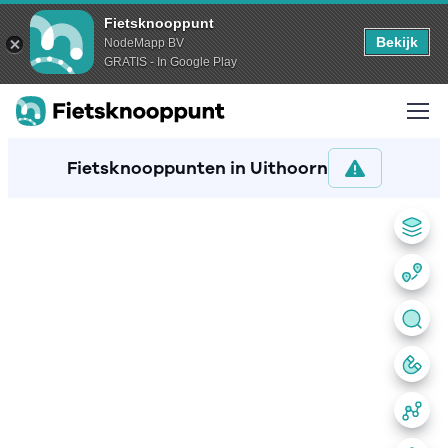
Fietsknooppunt
Bekijk
NodeMapp BV
GRATIS - In Google Play
Fietsknooppunten in Uithoorn