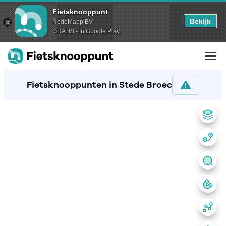
Fietsknooppunt
Bekijk
NodeMapp BV
GRATIS - In Google Play
Fietsknooppunten in Stede Broec