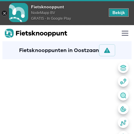
Fietsknooppunt
Bekijk
NodeMapp BV
GRATIS - In Google Play
Fietsknooppunten in Oostzaan