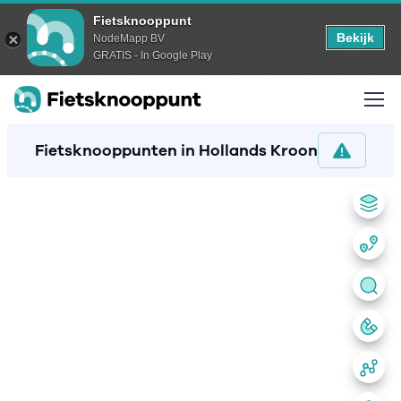
Fietsknooppunt
Bekijk
NodeMapp BV
GRATIS - In Google Play
Fietsknooppunten in Hollands Kroon