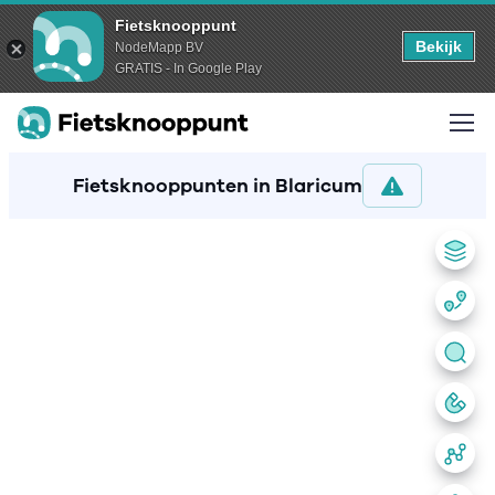
Fietsknooppunt
Bekijk
NodeMapp BV
GRATIS - In Google Play
Fietsknooppunten in Blaricum