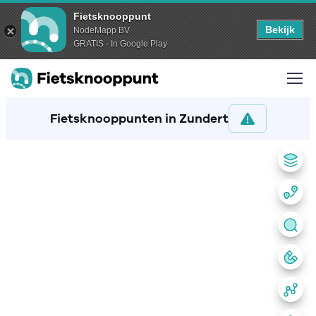
Fietsknooppunt
Bekijk
NodeMapp BV
GRATIS - In Google Play
Fietsknooppunten in Zundert