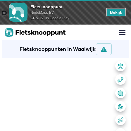
Fietsknooppunt
Bekijk
NodeMapp BV
GRATIS - In Google Play
Fietsknooppunten in Waalwijk