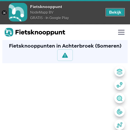
Fietsknooppunt
Bekijk
NodeMapp BV
GRATIS - In Google Play
Fietsknooppunten in Achterbroek (Someren)