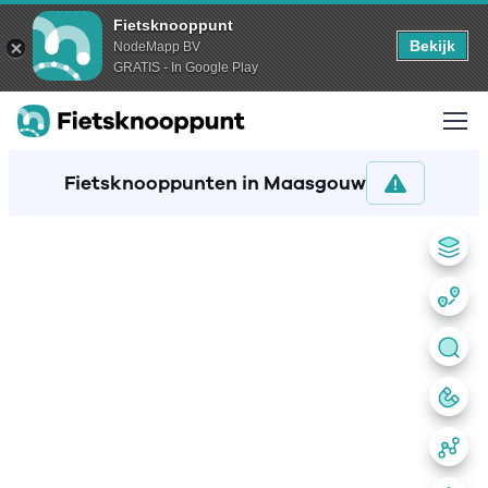
Fietsknooppunt
Bekijk
NodeMapp BV
GRATIS - In Google Play
Fietsknooppunten in Maasgouw