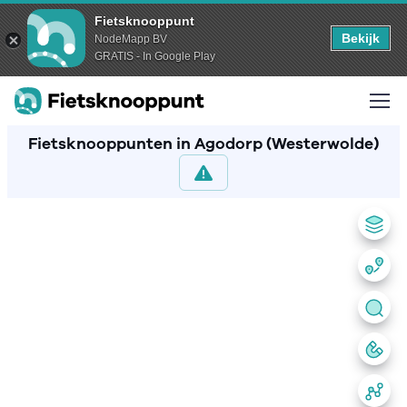
Fietsknooppunt
Bekijk
NodeMapp BV
GRATIS - In Google Play
Fietsknooppunten in Agodorp (Westerwolde)