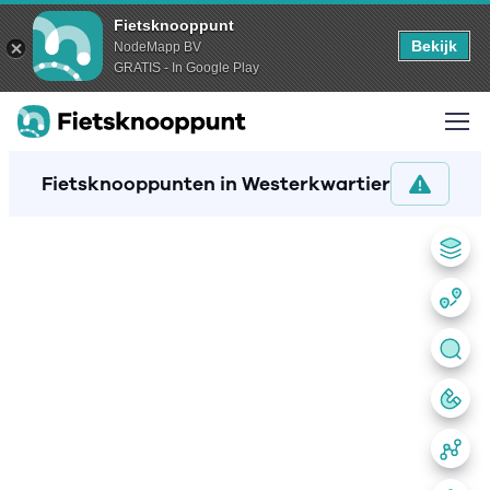
Fietsknooppunt
Bekijk
NodeMapp BV
GRATIS - In Google Play
Fietsknooppunten in Westerkwartier