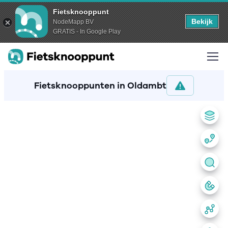
Fietsknooppunt
Bekijk
NodeMapp BV
GRATIS - In Google Play
Fietsknooppunten in Oldambt