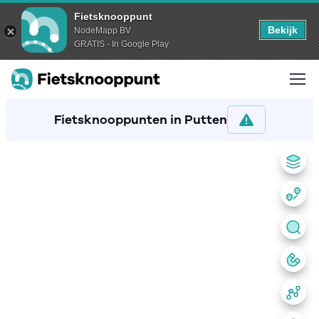
Fietsknooppunt
Bekijk
NodeMapp BV
GRATIS - In Google Play
Fietsknooppunten in Putten