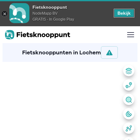
Fietsknooppunt
Bekijk
NodeMapp BV
GRATIS - In Google Play
Fietsknooppunten in Lochem