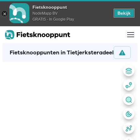
Fietsknooppunt
Bekijk
NodeMapp BV
GRATIS - In Google Play
Fietsknooppunten in Tietjerksteradeel