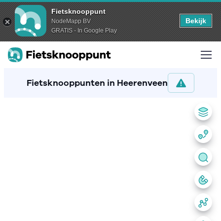
Fietsknooppunt
Bekijk
NodeMapp BV
GRATIS - In Google Play
Fietsknooppunten in Heerenveen