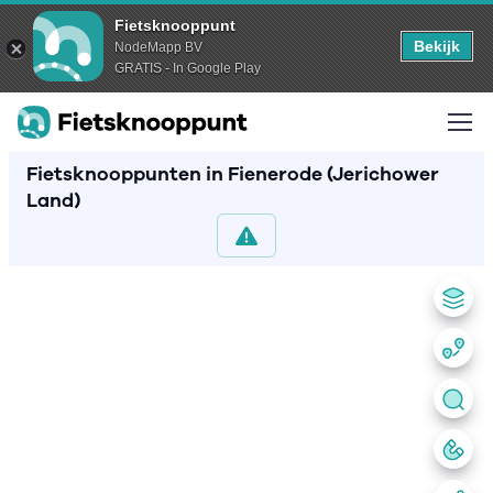
Fietsknooppunt
Bekijk
NodeMapp BV
GRATIS - In Google Play
Fietsknooppunten in Fienerode (Jerichower
Land)