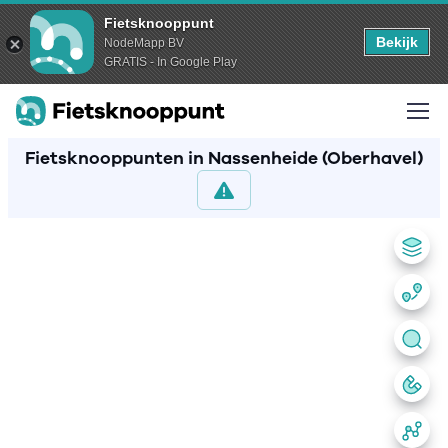
Fietsknooppunt
Bekijk
NodeMapp BV
GRATIS - In Google Play
Fietsknooppunten in Nassenheide (Oberhavel)