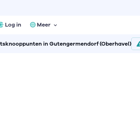
Log in
Meer
etsknooppunten in Gutengermendorf (Oberhavel)