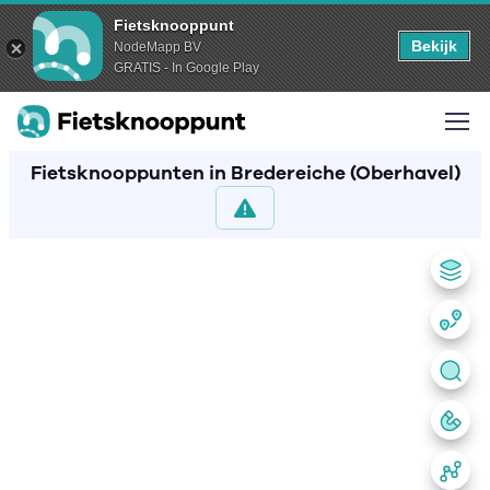
Fietsknooppunt
Bekijk
NodeMapp BV
GRATIS - In Google Play
Fietsknooppunten in Bredereiche (Oberhavel)