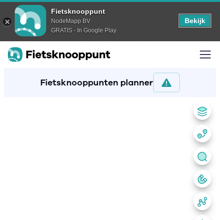
Fietsknooppunt
Bekijk
NodeMapp BV
GRATIS - In Google Play
Fietsknooppunten planner