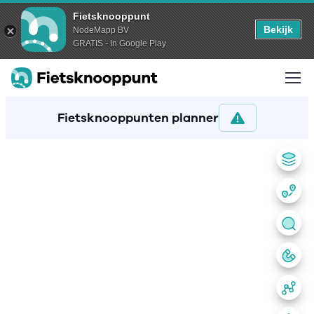
Fietsknooppunt
Bekijk
NodeMapp BV
GRATIS - In Google Play
Fietsknooppunten planner