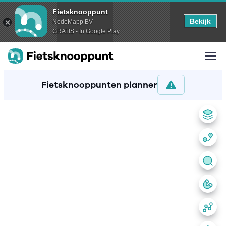
Fietsknooppunt
Bekijk
NodeMapp BV
GRATIS - In Google Play
Fietsknooppunten planner