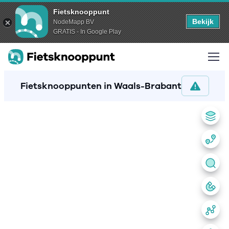
Fietsknooppunt
Bekijk
NodeMapp BV
GRATIS - In Google Play
Fietsknooppunten in Waals-Brabant