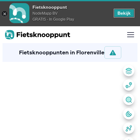
Fietsknooppunt
Bekijk
NodeMapp BV
GRATIS - In Google Play
Fietsknooppunten in Florenville